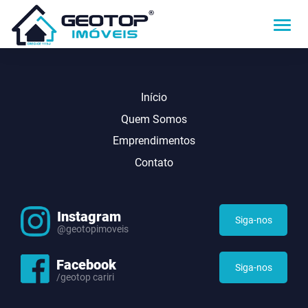
Início
Quem Somos
Emprendimentos
Contato
Instagram
Siga-nos
@geotopimoveis
Facebook
Siga-nos
/geotop cariri